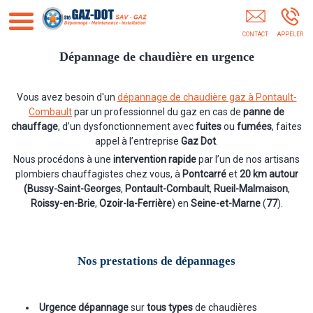
GAZ-DOT SERRIS
Dépannage de chaudière en urgence
Vous avez besoin d'un
dépannage de chaudière gaz à Pontault-
Combault
par un professionnel du gaz en cas de
panne de
chauffage
, d’un dysfonctionnement avec
fuites
ou
fumées
, faites
appel à l’entreprise
Gaz Dot
.
Nous procédons à une
intervention rapide
par l’un de nos artisans
plombiers chauffagistes chez vous, à
Pontcarré
et
20 km autour
(Bussy-Saint-Georges
,
Pontault-Combault
,
Rueil-Malmaison
,
Roissy-en-Brie
,
Ozoir-la-Ferrière
) en
Seine-et-Marne
(
77
).
Nos prestations de dépannages
Urgence dépannage
sur
tous types
de chaudières