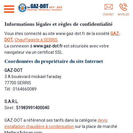
GAZ-DOT SERRIS
Informations légales et règles de confidentialité
Vous êtes connecté au site www.gaz-dot.fr de la société
GAZ-
DOT
,
Chauffagiste à SERRIS
.
La connexion à
www.gaz-dot.fr
est sécurisée avec votre
navigateur via un certificat SSL.
Coordonnées du propriétaire du site Internet
GAZ-DOT
3 A boulevard mickael faraday
77700 SERRIS
Tél : 0164660089
S.A.R.L.
Siret :
51983991400040
GAZ-DOT a référencé ses tarifs dans la catégorie
devis
installation chaudière à condensation
sur la place de marché
MeilleurArtisan.com.